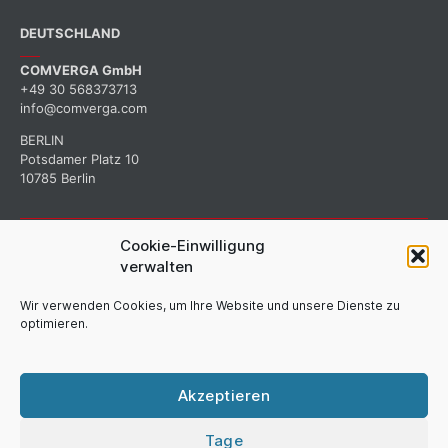
DEUTSCHLAND
COMVERGA GmbH
+49 30 568373713
info@comverga.com
BERLIN
Potsdamer Platz 10
10785 Berlin
Cookie-Einwilligung
ABONNIEREN SIE NEUIGKEITEN
verwalten
Wir verwenden Cookies, um Ihre Website und unsere Dienste zu
optimieren.
Melden Sie sich an, um Neuigkeiten über unser Unternehmen zu
erhalten.
Akzeptieren
Tage