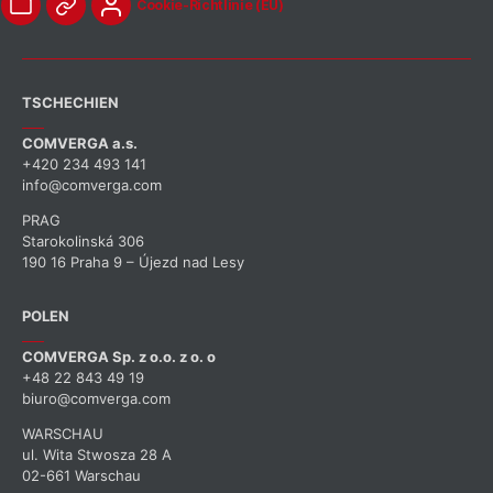
Cookie-Richtlinie (EU)
TSCHECHIEN
COMVERGA a.s.
+420 234 493 141
info@comverga.com
PRAG
Starokolinská 306
190 16 Praha 9 – Újezd nad Lesy
POLEN
COMVERGA Sp. z o.o. z o. o
+48 22 843 49 19
biuro@comverga.com
WARSCHAU
ul. Wita Stwosza 28 A
02-661 Warschau