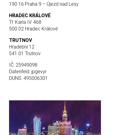
190 16 Praha 9 – Újezd nad Lesy
HRADEC KRÁLOVÉ
Tř. Karla IV. 468
500 02 Hradec Králové
TRUTNOV
Hradební 12
541 01 Trutnov
IČ: 25949098
Datenfeld: jpgevyr
DUNS: 495006301