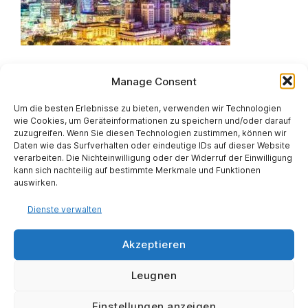
POLEN
Manage Consent
Um die besten Erlebnisse zu bieten, verwenden wir Technologien
COMVERGA Sp. z oo
wie Cookies, um Geräteinformationen zu speichern und/oder darauf
+48 22 843 49 19
zuzugreifen. Wenn Sie diesen Technologien zustimmen, können wir
biuro@comverga.com
Daten wie das Surfverhalten oder eindeutige IDs auf dieser Website
verarbeiten. Die Nichteinwilligung oder der Widerruf der Einwilligung
kann sich nachteilig auf bestimmte Merkmale und Funktionen
WARSCHAU
auswirken.
ul. Wita Stwosza 28 A
02-661 Warschau
Dienste verwalten
Akzeptieren
Leugnen
Einstellungen anzeigen