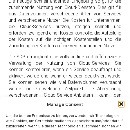
Die heutige schnell ändernde Umgebung sorgt für die
zunehmende Nutzung von Cloud-Diensten. Dies gilt für
das Datenvolumen, verschiedene Arten von Services
und verschiedene Nutzer. Die Kosten für Unternehmen,
die Cloud-Services nutzen, steigen schnell und
erfordern zwingend eine Kostenkontrolle, die Aufteilung
der Kosten auf die richtigen Kostenstellen und die
Zuordnung der Kosten auf die verursachenden Nutzer.
Die SDP ermöglicht eine vollständige und differenzierte
Verwaltung der Nutzung von Cloud-Services. Sie
können kontrollieren, wann ein Service beauftragt und
aktiviert wurde und wann er wieder deaktiviert wurde.
Sie können sehen wie viel Datenvolumen verursacht
wurde und zu welchem Zeitpunkt. Die Abrechnung
verschiedenen Cloud-Service-Anbietern kann den
Nutzern und Kostenstellen zugeordnet werden. Es
Manage Consent
werden sowohl öffentliche Cloud-Anbieter (IBM,
Amazon, Microsoft, Alcatel, Unify) als auch interne
Um die besten Erlebnisse zu bieten, verwenden wir Technologien
Anbieter innerhalb des Unternehmens unterstützt.
wie Cookies, um Geräteinformationen zu speichern und/oder darauf
zuzugreifen. Wenn Sie diesen Technologien zustimmen, können wir