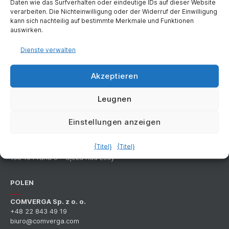
Daten wie das Surfverhalten oder eindeutige IDs auf dieser Website
verarbeiten. Die Nichteinwilligung oder der Widerruf der Einwilligung
kann sich nachteilig auf bestimmte Merkmale und Funktionen
auswirken.
Cookie-Richtlinie (EU)
Dienste verwalten
Akzeptieren
TSCHECHIEN
Leugnen
COMVERGA a.s.
+420 234 493 141
Einstellungen anzeigen
info@comverga.com
PRAG
{Titel}
{Titel}
Starokolinská 306
190 16 Praha 9 – Újezd nad Lesy
POLEN
COMVERGA Sp. z o. o.
+48 22 843 49 19
biuro@comverga.com