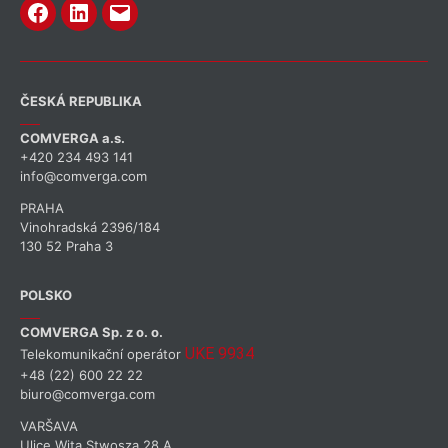
ČESKÁ REPUBLIKA
COMVERGA a.s.
+420 234 493 141
info@comverga.com
PRAHA
Vinohradská 2396/184
130 52 Praha 3
POLSKO
COMVERGA Sp. z o. o.
UKE 9934
Telekomunikační operátor
+48 (22) 600 22 22
biuro@comverga.com
VARŠAVA
Ulice Wita Stwosza 28 A