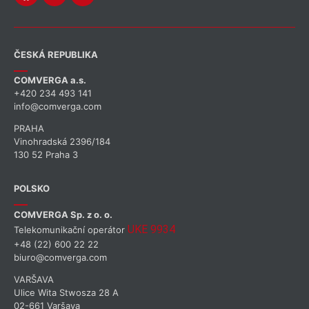
ČESKÁ REPUBLIKA
COMVERGA a.s.
+420 234 493 141
info@comverga.com
PRAHA
Vinohradská 2396/184
130 52 Praha 3
POLSKO
COMVERGA Sp. z o. o.
UKE 9934
Telekomunikační operátor
+48 (22) 600 22 22
biuro@comverga.com
VARŠAVA
Ulice Wita Stwosza 28 A
02-661 Varšava