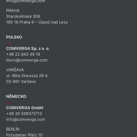
info@comverga.com
PRAHA
Starokolínská 306
190 16 Praha 9 – Újezd nad Lesy
POLSKO
COMVERGA Sp. z o. o.
+48 22 843 49 19
biuro@comverga.com
VARŠAVA
ul. Wita Stwosza 28 A
02-661 Varšava
NĚMECKO
COMVERGA GmbH
+49 30 568373713
info@comverga.com
BERLÍN
Potsdamer Platz 10