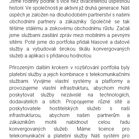
Jsme rodinný podnik s více než dvacetiletou úspěšnou
historií. Ve společnosti je aktivní již druhá generace. Náš
úspěch je založen na dlouhodobém partnerství s našimi
obchodními partnery a zákazníky. Společně se tak
těšíme stálému a ziskovému obchodnímu růstu. Začali
jsme službami zasílání zpráv mezi mobilními a pevnými
sítěmi. Poté jsme do portfolia přidali hlasové a datové
služby a vybudovali širokou škálu konvergovaných
služeb a aplikací s přidanou hodnotou.
Přirozeným dalším krokem v rozšiřování portfolia byly
platební služby a jejich kombinace s telekomunikačními
službami. Vyvíjíme vlastní systémy a platformy a
provozujeme vlastní infrastrukturu, abychom mohli
poskytovat služby nezávislé na technologiích,
dodavatelích a sítích. Propojujeme různé sítě a
poskytovatele hostitelských služeb s naší
infrastrukturou, abychom našim partnerům a
zákazníkům mohli nabídnout celou řadu
konvergovaných služeb. Máme licence pro
telekomunikační a platební služby. Náš systém pro