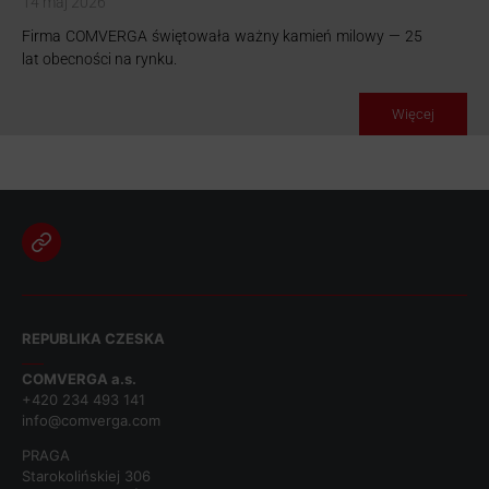
14 maj 2026
Firma COMVERGA świętowała ważny kamień milowy — 25
lat obecności na rynku.
Więcej
REPUBLIKA CZESKA
COMVERGA a.s.
+420 234 493 141
info@comverga.com
PRAGA
Starokolińskiej 306