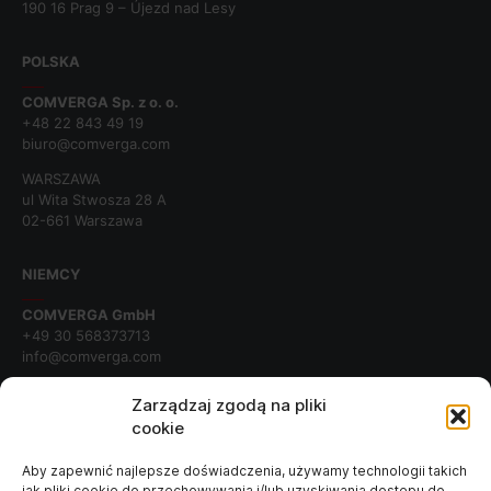
190 16 Prag 9 – Újezd nad Lesy
POLSKA
COMVERGA Sp. z o. o.
+48 22 843 49 19
biuro@comverga.com
WARSZAWA
ul Wita Stwosza 28 A
02-661 Warszawa
NIEMCY
COMVERGA GmbH
+49 30 568373713
info@comverga.com
BERLIN
Zarządzaj zgodą na pliki
Plac Poczdamski 10
cookie
10785 Berlina
Aby zapewnić najlepsze doświadczenia, używamy technologii takich
jak pliki cookie do przechowywania i/lub uzyskiwania dostępu do