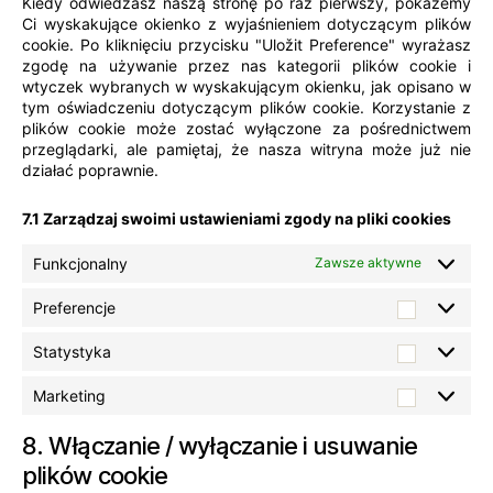
Kiedy odwiedzasz naszą stronę po raz pierwszy, pokażemy
ó
Ci wyskakujące okienko z wyjaśnieniem dotyczącym plików
cookie. Po kliknięciu przycisku "Uložit Preference" wyrażasz
ż
zgodę na używanie przez nas kategorii plików cookie i
n
wtyczek wybranych w wyskakującym okienku, jak opisano w
e
tym oświadczeniu dotyczącym plików cookie. Korzystanie z
plików cookie może zostać wyłączone za pośrednictwem
przeglądarki, ale pamiętaj, że nasza witryna może już nie
działać poprawnie.
7.1 Zarządzaj swoimi ustawieniami zgody na pliki cookies
Funkcjonalny
Zawsze aktywne
Preferencje
Preferen
Statystyka
Statysty
Marketing
Marketi
8. Włączanie / wyłączanie i usuwanie
plików cookie