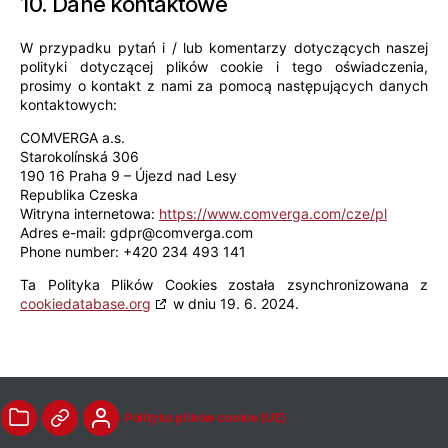
10. Dane kontaktowe
W przypadku pytań i / lub komentarzy dotyczących naszej
polityki dotyczącej plików cookie i tego oświadczenia,
prosimy o kontakt z nami za pomocą następujących danych
kontaktowych:
COMVERGA a.s.
Starokolínská 306
190 16 Praha 9 – Újezd nad Lesy
Republika Czeska
Witryna internetowa:
https://www.comverga.com/cze/pl
Adres e-mail:
gdpr@
comverga.com
Phone number: +420 234 493 141
Ta Polityka Plików Cookies została zsynchronizowana z
cookiedatabase.org
w dniu 19. 6. 2024.
Polityka plików cookie (UE)
teczka
połączyć
użytkownik