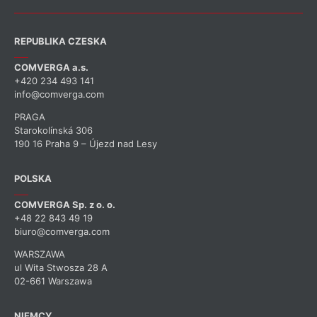
REPUBLIKA CZESKA
COMVERGA a.s.
+420 234 493 141
info@comverga.com
PRAGA
Starokolínská 306
190 16 Praha 9 – Újezd nad Lesy
POLSKA
COMVERGA Sp. z o. o.
+48 22 843 49 19
biuro@comverga.com
WARSZAWA
ul Wita Stwosza 28 A
02-661 Warszawa
NIEMCY