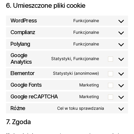
6. Umieszczone pliki cookie
WordPress
Funkcjonalne
Consent
to
Complianz
Funkcjonalne
Consent
service
to
Polylang
Funkcjonalne
wordpress
Consent
service
to
Google
complianz
Statystyki, Funkcjonalne
service
Consent
Analytics
polylang
to
Elementor
Statystyki (anonimowe)
service
Consent
google-
to
Google Fonts
Marketing
Consent
analytics
service
to
Google reCAPTCHA
Marketing
elementor
Consent
service
to
Różne
Cel w toku sprawdzania
google-
Consent
service
fonts
to
google-
7. Zgoda
service
recaptcha
r