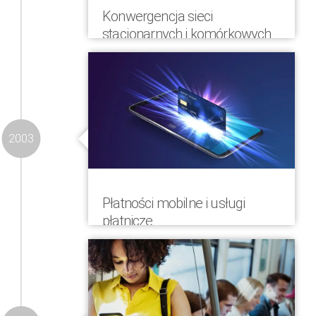
Konwergencja sieci
stacjonarnych i komórkowych
COMVERGA wprowadziła usługi SMS w
sieciach stacjonarnych oraz pomiędzy
sieciami komórkowymi i stacjonarnymi,
Text-2-Speech, Text-2-Fax
2003
Płatności mobilne i usługi
płatnicze
Szybkie i łatwe płatności mobilne dla
partnerów i klientów COMVERGA