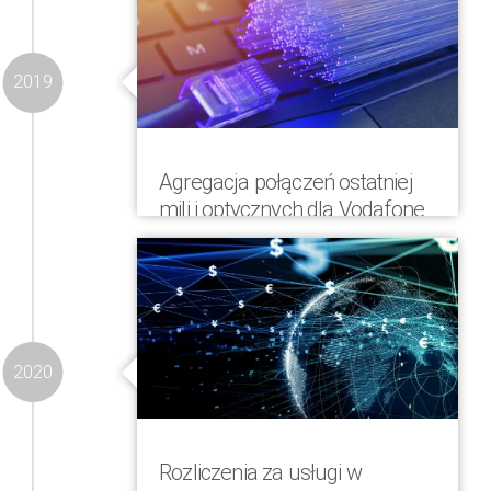
(Platform as a Service) do zarządzania
kartami SIM i rozliczeń na rynku M2M i
IoT
2019
Agregacja połączeń ostatniej
mili i optycznych dla Vodafone
CZ
Quadruple, spółka zależna COMVERGA,
uruchomiła usługę agregacji
przyłączania lokalnych operatorów
kablowych i optycznych do oferty
2020
Vodafone CZ
Rozliczenia za usługi w