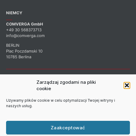
NIEMCY
COMVERGA GmbH
+49 30 568373713
info@comverga.com
BERLIN
Plac Poczdamski 10
10785 Berlina
ZAPISZ SIĘ DO NASZEGO
Zarządzaj zgodami na pliki
cookie
BIULETYNU
Używamy plików cookie w celu optymalizacji Twojej witryny i
naszych usług.
Zarejestruj się, aby otrzymywać informacje o naszej firmie.
Zaakceptować