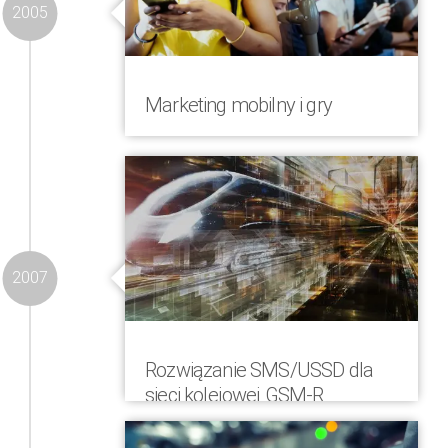
2005
Marketing mobilny i gry
COMVERGA uruchomiła platformę dla
marketingu mobilnego i gier,
nastawiona na interakcję z
konsumentami, szczególnie w obszarze
handlu detalicznego
2007
Rozwiązanie SMS/USSD dla
sieci kolejowej GSM-R