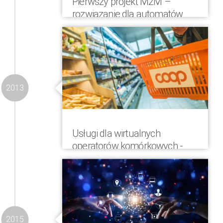
Pierwszy projekt M2M –
rozwiązanie dla automatów
vendingowych
COMVERGA zaprezentowała swoje
pierwsze rozwiązanie z zakresu
komunikacji M2M – rozwiązanie dla
automatów vendingowych
2013
Usługi dla wirtualnych
operatorów komórkowych -
COOP Mobil
Portfolio firmy zostało poszerzone o
usługi dla operatorów wirtualnych, w
tym pełny outsourcing procesów
biznesowych. COOP Mobil, operator
2015