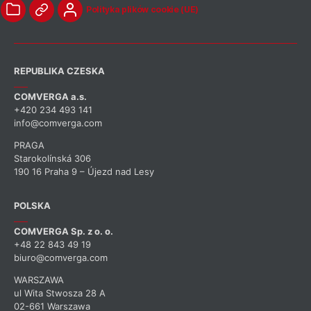
urządzeń z Internetem, zarządzanie
Polityka plików cookie (UE)
ruchem danych, monitorowanie
kosztów oraz integrację z systemami
klientów.
REPUBLIKA CZESKA
COMVERGA a.s.
+420 234 493 141
info@comverga.com
PRAGA
Starokolínská 306
190 16 Praha 9 – Újezd nad Lesy
POLSKA
COMVERGA Sp. z o. o.
+48 22 843 49 19
biuro@comverga.com
WARSZAWA
ul Wita Stwosza 28 A
02-661 Warszawa