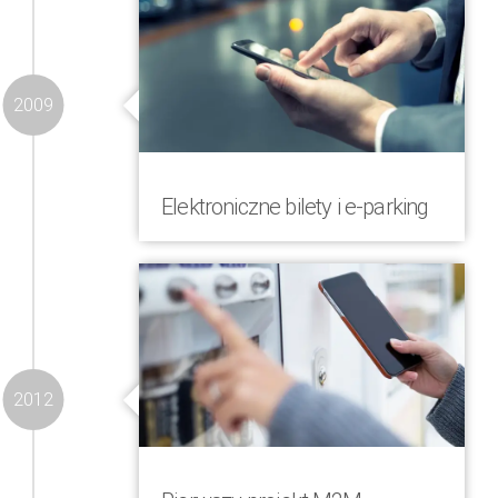
COMVERGA dostarczyła rozwiązanie
dla krótkich wiadomości SMS i USSD
dla sieci kolejowej GSM-R
2009
Elektroniczne bilety i e-parking
COMVERGA rozszerzyła rozwiązanie
płatności mobilnych o bilety
elektroniczne na transport publiczny i
parking
2012