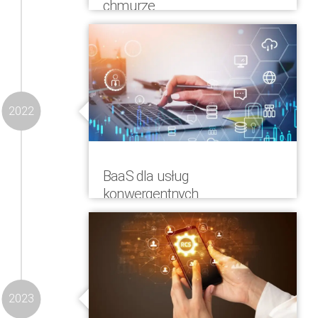
chmurze
Usługi bilingowe świadczone w formule
PaaS zostały rozszerzone także o
obszar usług chmurowych
infrastruktury
2022
BaaS dla usług
konwergentnych
Do portfolio COMVERGA dodano Billing-
as-a-Service (BaaS), billing jako usługę
dla usług konwergentnych,
telekomunikacyjnych i
nietelekomunikacyjnych
2023