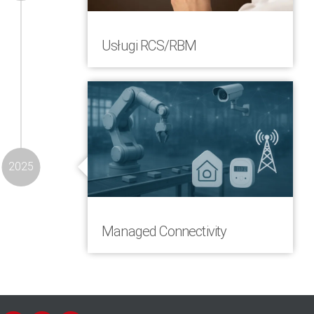
Usługi RCS/RBM
Usługi RCS – Rich Communication
Services i RBM – RCS Business
Messaging poszerzyły ofertę firmy i
zostały zintegrowane z rozwiązaniem
COMVERGA Omnichannel
2025
Managed Connectivity
COMVERGA oferuje w pełni zarządzaną
platformę wielooperatorską do
globalnej łączności danych,
zapewniającą bezpieczne połączenie