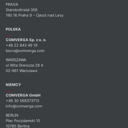
PRAGA
Starokolínská 306
190 16 Praha 9 – Újezd nad Lesy
POLSKA
COMVERGA Sp. z o. o.
+48 22 843 49 19
biuro@comverga.com
WARSZAWA
ul Wita Stwosza 28 A
02-661 Warszawa
NIEMCY
COMVERGA GmbH
+49 30 568373713
info@comverga.com
BERLIN
Plac Poczdamski 10
10785 Berlina