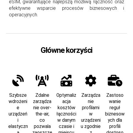
eSIM, gwarantujące najlepszą możliwą łączność oraz
efektywne wsparcie procesów biznesowych i
operacyjnych.
Główne korzyści
Szybsze
Zdalne
Optymaliz
Zarządza
Zastoso
wdrożeni
zarządza
acja
nie
wanie
e
nie over-
kosztów
profilami
reguł
urządzeń
the-air,
łączności
w
biznesow
i
co
w danym
urządzeni
ych dla
elastyczn
pozwala
czasie i
u zgodnie
profili
a
zaoszczę
miejscu
z
dostoso