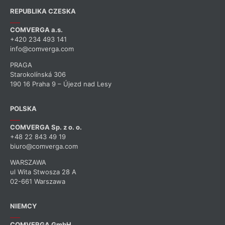
REPUBLIKA CZESKA
COMVERGA a.s.
+420 234 493 141
info@comverga.com
PRAGA
Starokolínská 306
190 16 Praha 9 – Újezd nad Lesy
POLSKA
COMVERGA Sp. z o. o.
+48 22 843 49 19
biuro@comverga.com
WARSZAWA
ul Wita Stwosza 28 A
02-661 Warszawa
NIEMCY
COMVERGA GmbH