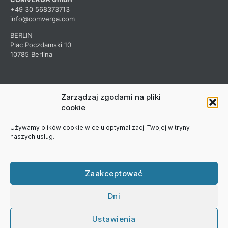
+49 30 568373713
info@comverga.com
BERLIN
Plac Poczdamski 10
10785 Berlina
ZAPISZ SIĘ DO NASZEGO
Zarządzaj zgodami na pliki
cookie
BIULETYNU
Używamy plików cookie w celu optymalizacji Twojej witryny i
naszych usług.
Zarejestruj się, aby otrzymywać informacje o naszej firmie.
Zaakceptować
Dni
Ustawienia
© 2026
COMVERGA Republika Czeska