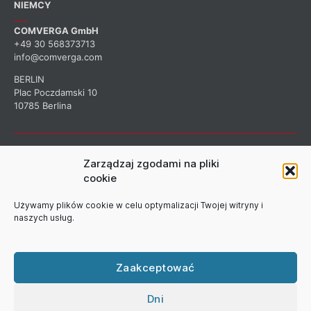
NIEMCY
COMVERGA GmbH
+49 30 568373713
info@comverga.com
BERLIN
Plac Poczdamski 10
10785 Berlina
ZAPISZ SIĘ DO NASZEGO
Zarządzaj zgodami na pliki
cookie
BIULETYNU
Używamy plików cookie w celu optymalizacji Twojej witryny i
naszych usług.
Zarejestruj się, aby otrzymywać informacje o naszej firmie.
Zaakceptować
Dni