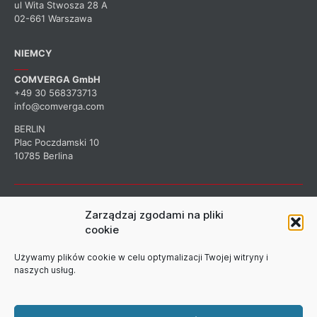
ul Wita Stwosza 28 A
02-661 Warszawa
NIEMCY
COMVERGA GmbH
+49 30 568373713
info@comverga.com
BERLIN
Plac Poczdamski 10
10785 Berlina
ZAPISZ SIĘ DO NASZEGO
Zarządzaj zgodami na pliki
cookie
BIULETYNU
Używamy plików cookie w celu optymalizacji Twojej witryny i
naszych usług.
Zarejestruj się, aby otrzymywać informacje o naszej firmie.