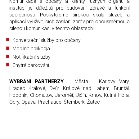
Komunikace s občany a klienty různých orgánů a
institucí je důležitá pro budování zdravé a funkční
společnosti. Poskytujeme širokou škálu služeb a
aplikací využívajících zasílání zpráv pro obousměrnou a
cílenou komunikaci v těchto oblastech:
Konverzační služby pro občany
Mobilna aplikacja
Notifikační služby
Chytré parkování
WYBRANI PARTNERZY
– Města – Karlovy Vary,
Hradec Králové, Dvůr Králové nad Labem, Bruntál,
Hodonín, Chomutov, Jaroměř, Jičín, Krnov, Kutná Hora,
Odry, Opava, Prachatice, Šternberk, Žatec