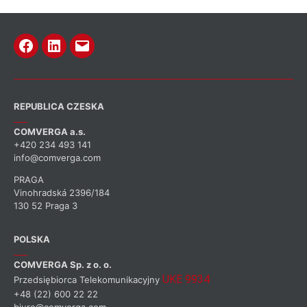
REPUBLICA CZESKA
COMVERGA a.s.
+420 234 493 141
info@comverga.com
PRAGA
Vinohradská 2396/184
130 52 Praga 3
POLSKA
COMVERGA Sp. z o. o.
UKE 9934
Przedsiębiorca Telekomunikacyjny
+48 (22) 600 22 22
biuro@comverga.com